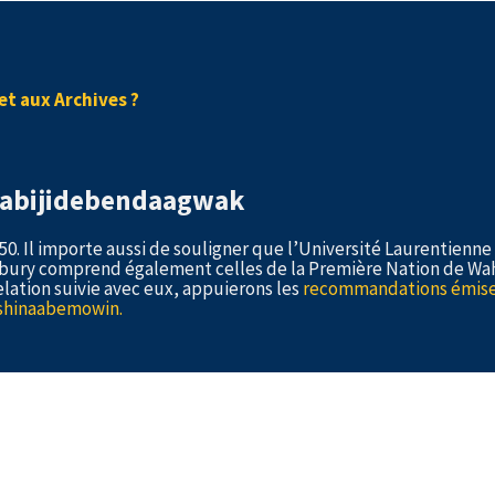
et aux Archives ?
Gaabijidebendaagwak
. Il importe aussi de souligner que l’Université Laurentienne s
bury comprend également celles de la Première Nation de Wah
lation suivie avec eux, appuierons les
recommandations émises p
ishinaabemowin.