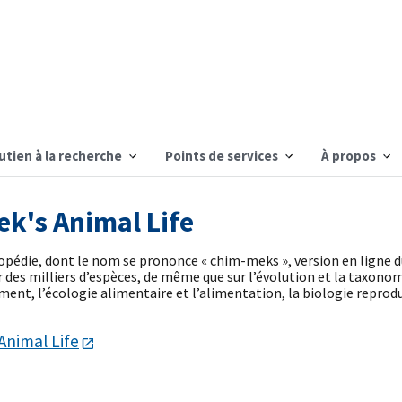
utien à la recherche
Points de services
À propos
k's Animal Life
opédie, dont le nom se prononce « chim-meks », version en ligne 
des milliers d’espèces, de même que sur l’évolution et la taxonomie
ent, l’écologie alimentaire et l’alimentation, la biologie reprodu
Animal Life