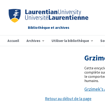
Bibliothèque et archives
Accueil
Archives
Utiliser la bibliothèque
So
Grzime
Cette encycl
complète sur 
le comportem
humains.
Grzimek's 
Retour au début de la page