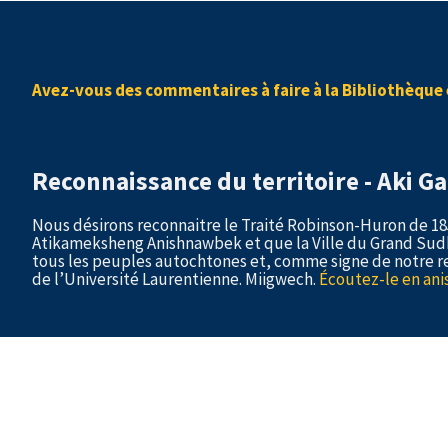
Avez-vous des commentaires à faire à la Bibliothèque 
Reconnaissance du territoire - Aki 
Nous désirons reconnaitre le Traité Robinson-Huron de 1850
Atikameksheng Anishnawbek et que la Ville du Grand Sud
tous les peuples autochtones et, comme signe de notre re
de l’Université Laurentienne. Miigwech.
Écoutez-le en an